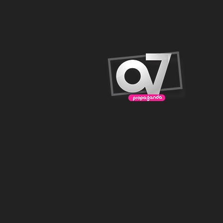
 nulla. Nulla eget iaculis lectus. Mauris ac maximus neque.
, nulla sit amet rutrum elementum, est elit finibus tellus, ut
 Maecenas in pulvinar neque. Nulla finibus lobortis pulvinar.
ctus suscipit, et pulvinar nisi tincidunt…